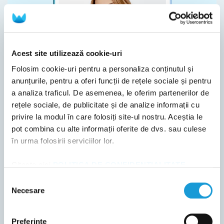
Acest site utilizează cookie-uri
Folosim cookie-uri pentru a personaliza conținutul și
anunțurile, pentru a oferi funcții de rețele sociale și pentru
a analiza traficul. De asemenea, le oferim partenerilor de
rețele sociale, de publicitate și de analize informații cu
privire la modul în care folosiți site-ul nostru. Aceștia le
pot combina cu alte informații oferite de dvs. sau culese
în urma folosirii serviciilor lor.
Citește aici
POLITICA DE CONFIDENȚIALITATE
și
POLITICA DE UTILIZARE A COOKIE-URILOR
!
Selecția
Necesare
consimțământului
Dr. Lucian Chirilă
Medic primar chirurgie oro-maxilo-facială
Preferinţe