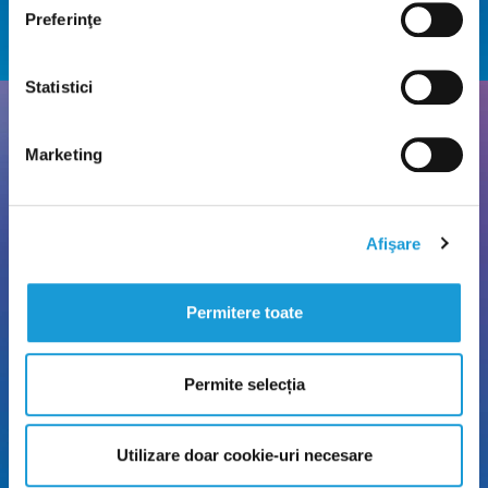
Preferinţe
Statistici
Parcare gratuită
Marketing
Nu pierde timpul căutând loc de parcare! Poți parca
gratuit la locațiile noastre.
Afişare
Permitere toate
Permite selecția
Utilizare doar cookie-uri necesare