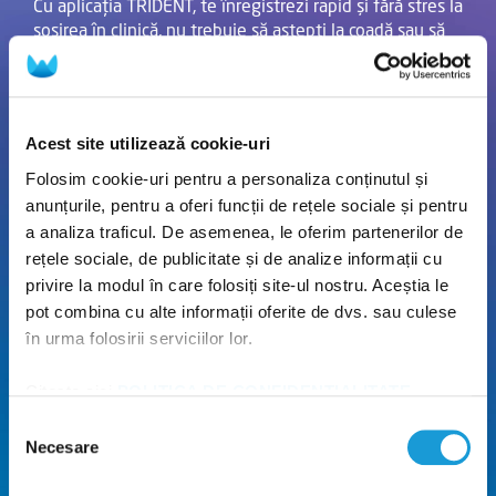
Cu aplicația TRIDENT, te înregistrezi rapid și fără stres la
sosirea în clinică, nu trebuie să aștepți la coadă sau să
completezi formulare plictisitoare.
Vezi detalii
Acest site utilizează cookie-uri
Folosim cookie-uri pentru a personaliza conținutul și
anunțurile, pentru a oferi funcții de rețele sociale și pentru
a analiza traficul. De asemenea, le oferim partenerilor de
rețele sociale, de publicitate și de analize informații cu
privire la modul în care folosiți site-ul nostru. Aceștia le
pot combina cu alte informații oferite de dvs. sau culese
în urma folosirii serviciilor lor.
Citește aici
POLITICA DE CONFIDENȚIALITATE
și
POLITICA DE UTILIZARE A COOKIE-URILOR
!
Selecția
Necesare
consimțământului