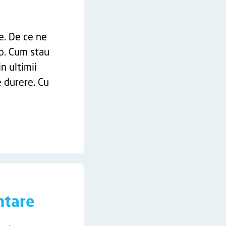
e. De ce ne
p. Cum stau
n ultimii
e durere. Cu
ntare