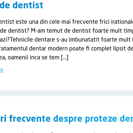
de dentist
tist este una din cele mai frecvente frici irational
de dentist? M-am temut de dentist foarte mult tim
tazi?Tehnicile dentare s-au imbunatatit foarte mult i
tratamentul dentar modern poate fi complet lipsit d
ea, oamenii inca se tem […]
lt
ri frecvente despre proteze de