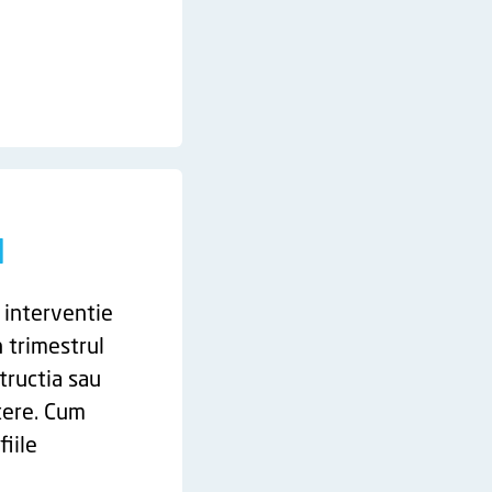
l
 interventie
n trimestrul
tructia sau
tere. Cum
iile