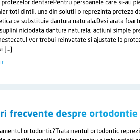
a protezelor dentarePentru persoanele care si-au p
iar toti dintii, una din solutii o reprezinta proteza d
etica ce substituie dantura naturala.Desi arata foart
suplini niciodata dantura naturala; actiuni simple p
mestecatul vor trebui reinvatate si ajustate la prote
i […]
lt
ri frecvente despre ortodontie
tamentul ortodontic?Tratamentul ortodontic reprezi