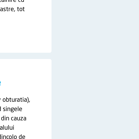
talnire cu
astre, tot
e
 obturatia),
d singele
a din cauza
alului
dincolo de