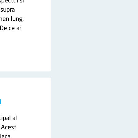
spectul si
asupra
rmen lung,
 De ce ar
a
ipal al
. Acest
placa