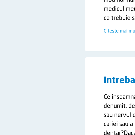
mod normal, 
medicul meu 
ce trebuie s
Citește mai mu
Intreb
Ce inseamna 
denumit, de
sau nervul d
cariei sau a
dentar?Daca