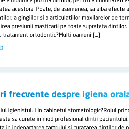
e a modifica pozitia dintilor, pentru a imbunatati a
tatea acestora. Poate, de asemenea, sa aiba efecte 
tilor, a gingiilor si a articulatiilor maxilarelor pe te
uirea presiunii masticarii pe toata suprafata dintilor.
ac tratament ortodontic?Multi oameni […]
lt
ri frecvente despre igiena oral
lul igienistului in cabinetul stomatologic?Rolul princ
 este sa curete in mod profesional dintii pacientului
a in indepartarea tartrului si curatarea dintilor de 