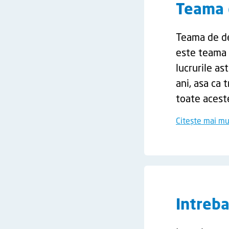
Teama 
Teama de den
este teama 
lucrurile as
ani, asa ca 
toate acest
Citește mai mu
Intreba