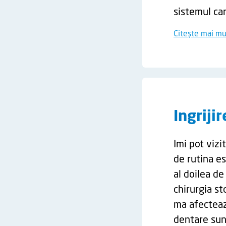
sistemul can
Citește mai mu
Ingriji
Imi pot vizi
de rutina es
al doilea de
chirurgia s
ma afecteaz
dentare sun