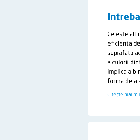
Intreba
Ce este albi
eficienta de
suprafata a
a culorii di
implica albi
forma de a a
Citește mai mu