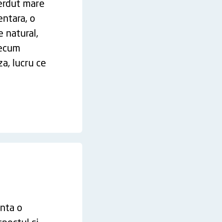
ierdut mare
entara, o
e natural,
recum
za, lucru ce
nta o