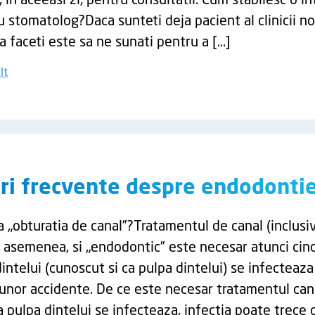
in aceeasi zi, pentru consultatii. Cum stabilesc o in
stomatolog?Daca sunteti deja pacient al clinicii no
a faceti este sa ne sunati pentru a […]
lt
ari frecvente despre endodonti
„obturatia de canal”?Tratamentul de canal (inclusiv
 asemenea, si „endodontic” este necesar atunci cin
intelui (cunoscut si ca pulpa dintelui) se infecteaz
 unor accidente. De ce este necesar tratamentul can
 pulpa dintelui se infecteaza, infectia poate trece 