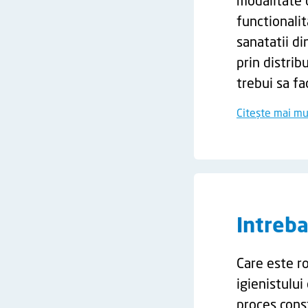
modalitate d
functionali
sanatatii din
prin distrib
trebui sa f
Citește mai mu
Intreba
Care este ro
igienistului
proces const