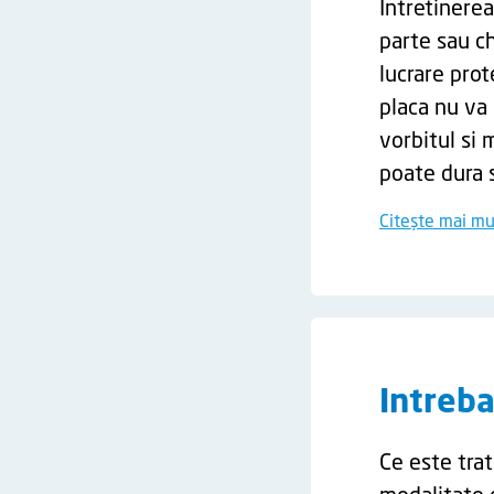
Intretinere
parte sau ch
lucrare prot
placa nu va 
vorbitul si 
poate dura s
Citește mai mu
Intreba
Ce este tra