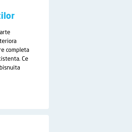
ilor
oarte
teriora
re completa
xistenta. Ce
bisnuita