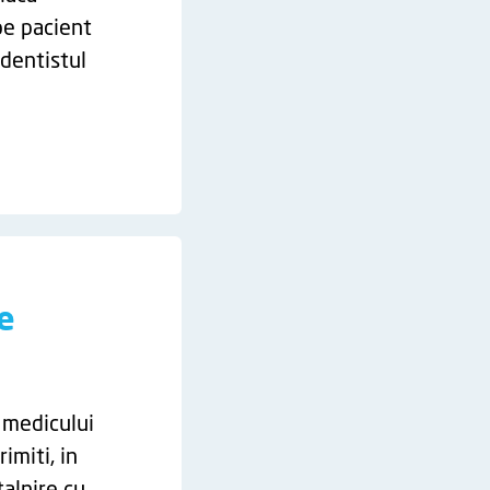
 pe pacient
 dentistul
e
 medicului
imiti, in