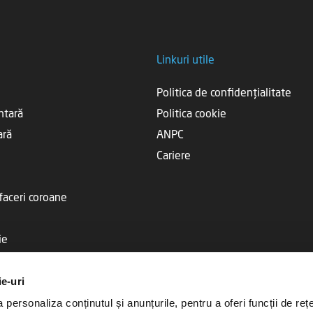
Linkuri utile
Politica de confidențialitate
ntară
Politica cookie
ară
ANPC
Cariere
efaceri coroane
ie
ie-uri
personaliza conținutul și anunțurile, pentru a oferi funcții de rețe
tară