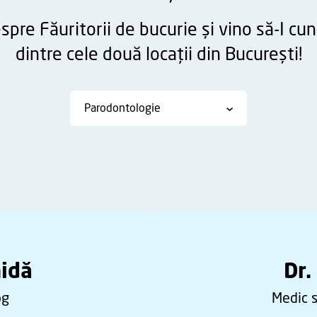
espre Făuritorii de bucurie și vino să-I cun
dintre cele două locații din București!
Parodontologie
midă
Dr.
og
Medic s