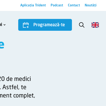
Aplicația Trident
Podcast
Contact
Noutăți
i
Programează-te
or de Bucurie, o echipă de profesioniști dedicați sănătății orale.
e
 20 de medici
 Astfel, te
ament complet,