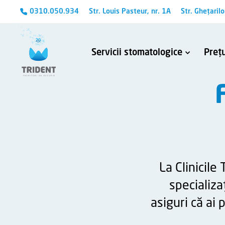
0310.050.934
Str. Louis Pasteur, nr. 1A
Str. Ghețarilo
Servicii stomatologice
Prețu
Avem cunoștințele și aparatura necesară pentru a trata chiar și cele mai complexe probleme stomatologice.
Tehnologia CEREC – Protetică și estetică dentară
Refacerea tratame
Îndepărtarea fragmentelor me
La Clinicile
specializa
asiguri că ai