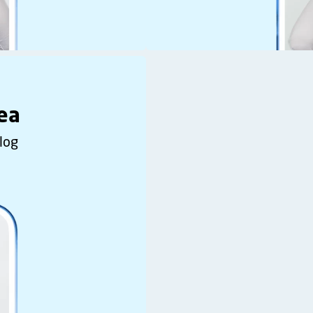
tea
log