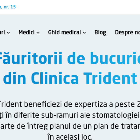
r, nr. 15
ri
Medici
Ghid medical
Blog
Despre no
ntului endodontic și închiderea perforațiilor
talice fracturate
Oferim fiecărui pacient serviciile de sănătate orală de care are nevoie.
Alătură-te Făuritoril
Făuritorii de bucuri
din Clinica Trident
 Trident beneficiezi de expertiza a peste
ți în diferite sub-ramuri ale stomatologiei.
 parte de întreg planul de un plan de trat
în același loc.