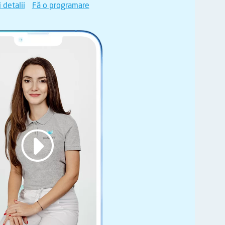
 detalii
Fă o programare