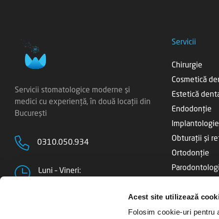
Servicii
Chirurgie
Cosmetică de
Servicii stomatologice moderne și
Estetică dent
medici cu experiență, în două locații din
Endodonție
București
Implantologie
Obturații și r
0310.050.934
Ortodonție
Parodontolog
Luni – Vineri:
09:00 – 21:00
Profilaxie
Acest site utilizează cook
Pedodonție
Sâmbătă:
Folosim cookie-uri pentru a 
Protetică den
09:00 - 15:00