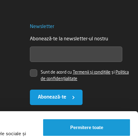
Newsletter
Abonează-te la newsletter-ul nostru
Sunt de acord cu
Termenii și condițiile
și
Politica
de confidențialitate
Abonează-te
Permitere toate
le sociale și