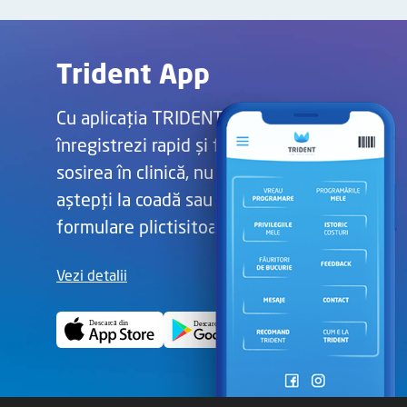
Trident App
Cu aplicația TRIDENT, te
înregistrezi rapid și fără stres la
sosirea în clinică, nu trebuie să
aștepți la coadă sau să completezi
formulare plictisitoare.
Vezi detalii