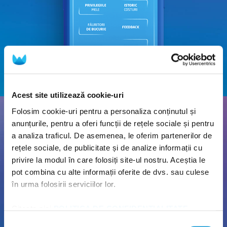
Acest site utilizează cookie-uri
Folosim cookie-uri pentru a personaliza conținutul și
anunțurile, pentru a oferi funcții de rețele sociale și pentru
Parcare gratuită
a analiza traficul. De asemenea, le oferim partenerilor de
rețele sociale, de publicitate și de analize informații cu
Nu pierde timpul căutând loc de parcare! Poți parca
privire la modul în care folosiți site-ul nostru. Aceștia le
gratuit la locațiile noastre.
pot combina cu alte informații oferite de dvs. sau culese
în urma folosirii serviciilor lor.
Citește aici
POLITICA DE CONFIDENȚIALITATE
și
POLITICA DE UTILIZARE A COOKIE-URILOR
!
Selecția