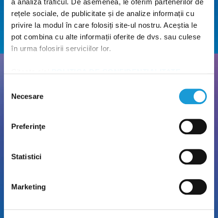
a analiza traficul. De asemenea, le oferim partenerilor de
rețele sociale, de publicitate și de analize informații cu
privire la modul în care folosiți site-ul nostru. Aceștia le
pot combina cu alte informații oferite de dvs. sau culese
în urma folosirii serviciilor lor.
Citește aici
POLITICA DE CONFIDENȚIALITATE
și
POLITICA DE UTILIZARE A COOKIE-URILOR
!
Parcare gratuită
Selecția
Necesare
consimțământului
Nu pierde timpul căutând loc de parcare! Poți parca
gratuit la locațiile noastre.
Preferinţe
Statistici
Marketing