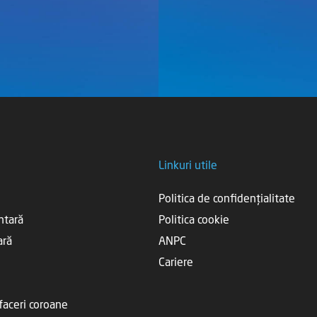
Linkuri utile
Politica de confidențialitate
ntară
Politica cookie
ară
ANPC
Cariere
efaceri coroane