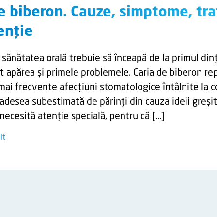
de biberon. Cauze, simptome, tr
enție
 sănătatea orală trebuie să înceapă de la primul dinț
ot apărea și primele problemele. Caria de biberon re
mai frecvente afecțiuni stomatologice întâlnite la co
 adesea subestimată de părinți din cauza ideii greșit
necesită atenție specială, pentru că […]
lt