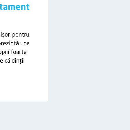
atament
ișor, pentru
prezintă una
piii foarte
e că dinții