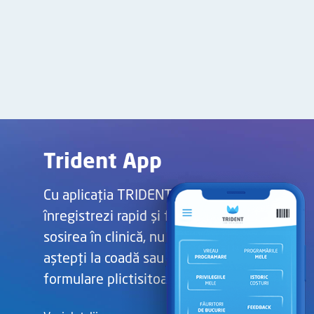
Trident App
Cu aplicația TRIDENT, te
înregistrezi rapid și fără stres la
sosirea în clinică, nu trebuie să
aștepți la coadă sau să completezi
formulare plictisitoare.