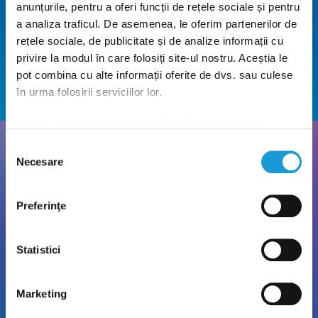
anunțurile, pentru a oferi funcții de rețele sociale și pentru
a analiza traficul. De asemenea, le oferim partenerilor de
rețele sociale, de publicitate și de analize informații cu
privire la modul în care folosiți site-ul nostru. Aceștia le
pot combina cu alte informații oferite de dvs. sau culese
în urma folosirii serviciilor lor.
Citește aici
POLITICA DE CONFIDENȚIALITATE
și
POLITICA DE UTILIZARE A COOKIE-URILOR
!
Selecția
Necesare
Parcare gratuită
consimțământului
Nu pierde timpul căutând loc de parcare! Poți parca
Preferinţe
gratuit la locațiile noastre.
Statistici
Marketing