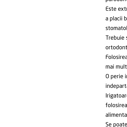
Este ext
a placii 
stomatolo
Trebuie 
ortodonti
Folosire
mai mult
O perie i
indeparta
Irigatoar
folosire
alimentar
Se poate