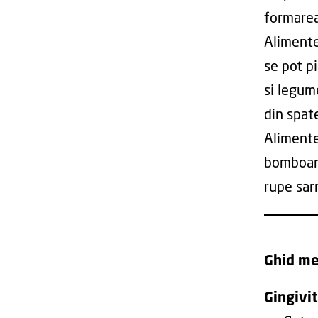
formarea 
Alimente
se pot p
si legum
din spat
Alimente
bomboanel
rupe sarm
Ghid me
Gingivi