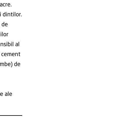
acre.
 dintilor.
a de
ilor
nsibil al
de cement
lombe) de
se ale