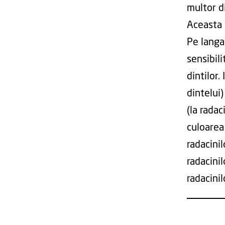
multor di
Aceasta d
Pe langa
sensibili
dintilor.
dintelui
(la radac
culoarea
radacinil
radacinil
radacinil