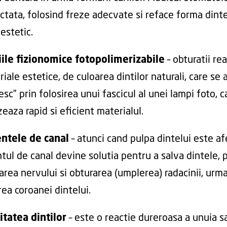
ctata, folosind freze adecvate si reface forma dinte
estetic.
iile fizionomice fotopolimerizabile
– obturatii re
iale estetice, de culoarea dintilor naturali, care se a
esc” prin folosirea unui fascicul al unei lampi foto, c
eaza rapid si eficient materialul.
ntele de canal
– atunci cand pulpa dintelui este af
tul de canal devine solutia pentru a salva dintele, p
area nervului si obturarea (umplerea) radacinii, urm
rea coroanei dintelui.
itatea dintilor
– este o reactie dureroasa a unuia s