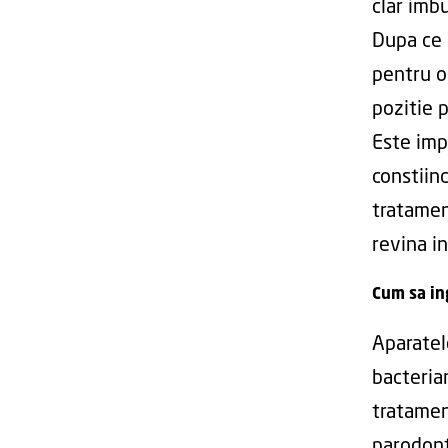
clar imb
Dupa ce 
pentru o
pozitie p
Este imp
constiin
tratamen
revina in
Cum sa in
Aparatel
bacteria
tratament
parodont