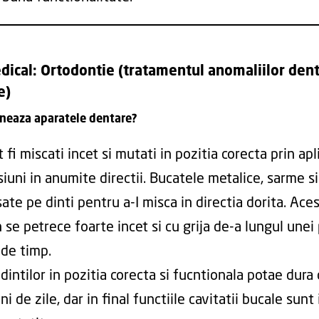
dical: Ortodontie (tratamentul anomaliilor dent
e)
neaza aparatele dentare?
t fi miscati incet si mutati in pozitia corecta prin ap
iuni in anumite directii. Bucatele metalice, sarme si
ate pe dinti pentru a-I misca in directia dorita. Ace
se petrece foarte incet si cu grija de-a lungul unei
de timp.
intilor in pozitia corecta si fucntionala potae dura 
ni de zile, dar in final functiile cavitatii bucale sun