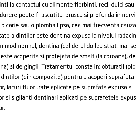
nti la contactul cu alimente fierbinti, reci, dulci sau 
urere poate fi ascutita, brusca si profunda in nervii
 o carie sau o plomba lipsa, cea mai frecventa cauz
tate a dintilor este dentina expusa la nivelul radacin
 In mod normal, dentina (cel de-al doilea strat, mai se
) este acoperita si protejata de smalt (la coroana), 
ina) si de gingii. Tratamentul consta in: obturatii (p
 dintilor (din compozite) pentru a acoperi suprafata
or, lacuri fluorurate aplicate pe suprafata expusa a
or si sigilanti dentinari aplicati pe suprafetele expu
or.