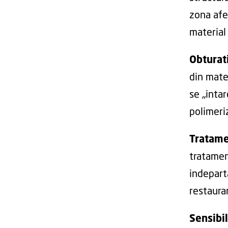
zona afe
material 
Obturat
din mater
se „intar
polimeriz
Tratame
tratamen
indepart
restaura
Sensibil