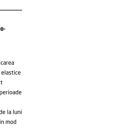
o-
licarea
 elastice
st
 perioade
de la luni
t in mod