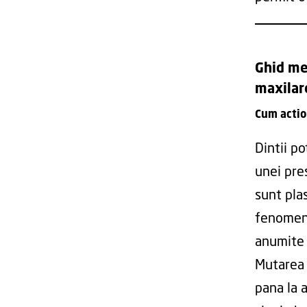
Ghid me
maxilar
Cum actio
Dintii po
unei pres
sunt plas
fenomen 
anumite 
Mutarea d
pana la a