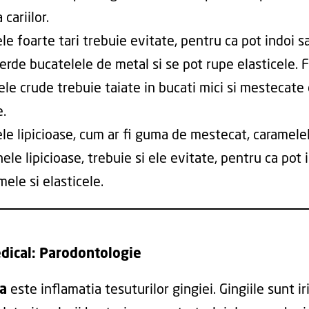
cariilor.
le foarte tari trebuie evitate, pentru ca pot indoi s
ierde bucatelele de metal si se pot rupe elasticele. 
ele crude trebuie taiate in bucati mici si mestecate 
e.
le lipicioase, cum ar fi guma de mestecat, caramelel
e lipicioase, trebuie si ele evitate, pentru ca pot i
ele si elasticele.
dical: Parodontologie
ta
este inflamatia tesuturilor gingiei. Gingiile sunt ir