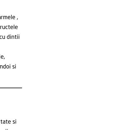
armele ,
Fructele
cu dintii
e,
ndoi si
itate si