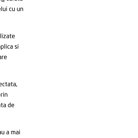
lui cu un
alizate
plica si
are
ectata,
rin
ata de
au a mai