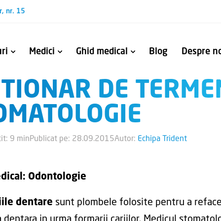
r, nr. 15
ri
Medici
Ghid medical
Blog
Despre no
CTIONAR DE TERME
ntului endodontic și închiderea perforațiilor
talice fracturate
Oferim fiecărui pacient serviciile de sănătate orală de care are nevoie.
Alătură-te Făuritoril
OMATOLOGIE
it: 9 min
Publicat pe: 28.09.2015
Autor:
Echipa Trident
dical: Odontologie
iile dentare
sunt plombele folosite pentru a reface
a dentara in urma formarii cariilor. Medicul stomatol