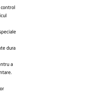
 control
icul
speciale
ate dura
entru a
ntare.
lor