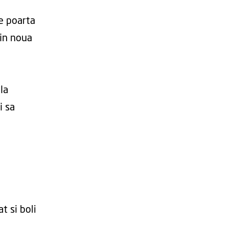
e poarta
 in noua
la
i sa
t si boli