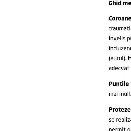
Ghid me
Coroane
traumatis
invelis p
incluzan
(aurul).
adecvat 
Puntile
mai mult
Proteze
se reali
permit o