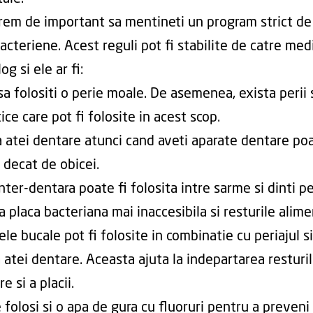
rem de important sa mentineti un program strict de
bacteriene. Acest reguli pot fi stabilite de catre med
g si ele ar fi:
sa folositi o perie moale. De asemenea, exista perii 
ce care pot fi folosite in acest scop.
a atei dentare atunci cand aveti aparate dentare po
 decat de obicei.
nter-dentara poate fi folosita intre sarme si dinti p
 placa bacteriana mai inaccesibila si resturile alime
ele bucale pot fi folosite in combinatie cu periajul si
a atei dentare. Aceasta ajuta la indepartarea resturi
e si a placii.
 folosi si o apa de gura cu fluoruri pentru a preveni