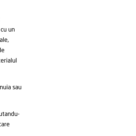
t
 cu un
ale,
le
erialul
unuia sau
putandu-
care