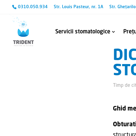
0310.050.934
Str. Louis Pasteur, nr. 1A
Str. Ghețarilo
Servicii stomatologice
Prețu
DI
Avem cunoștințele și aparatura necesară pentru a trata chiar și cele mai complexe probleme stomatologice.
Tehnologia CEREC – Protetică și estetică dentară
Refacerea tratame
Îndepărtarea fragmentelor me
ST
Timp de cit
Ghid me
Obturat
structur