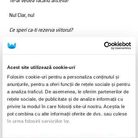
Te-ai vedea facand altceva?
Nu! Clar, nu!
Ce speri ca-ti rezerva viitorul?
Bucurie.
Actualizat pe: 23.12.2016
Acest site utilizează cookie-uri
Folosim cookie-uri pentru a personaliza conținutul și
anunțurile, pentru a oferi funcții de rețele sociale și pentru
Share pe:
a analiza traficul. De asemenea, le oferim partenerilor de
rețele sociale, de publicitate și de analize informații cu
privire la modul în care folosiți site-ul nostru. Aceștia le
Etichete:
pot combina cu alte informații oferite de dvs. sau culese
în urma folosirii serviciilor lor.
Citește aici
POLITICA DE CONFIDENȚIALITATE