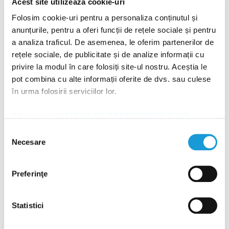
Acest site utilizează cookie-uri
Folosim cookie-uri pentru a personaliza conținutul și
anunțurile, pentru a oferi funcții de rețele sociale și pentru
a analiza traficul. De asemenea, le oferim partenerilor de
rețele sociale, de publicitate și de analize informații cu
privire la modul în care folosiți site-ul nostru. Aceștia le
Servicii recomandate
pot combina cu alte informații oferite de dvs. sau culese
în urma folosirii serviciilor lor.
Citește aici
POLITICA DE CONFIDENȚIALITATE
și
POLITICA DE UTILIZARE A COOKIE-URILOR
!
Selecția
Necesare
consimțământului
Preferinţe
Statistici