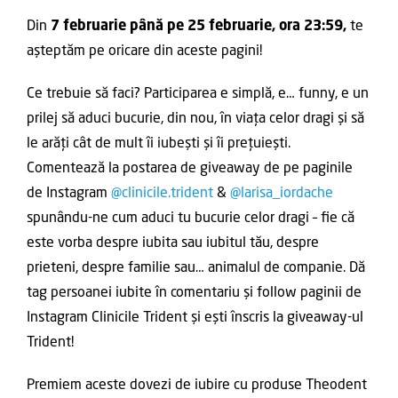
Din
7 februarie până pe 25 februarie, ora 23:59,
te
așteptăm pe oricare din aceste pagini!
Ce trebuie să faci? Participarea e simplă, e… funny, e un
prilej să aduci bucurie, din nou, în viața celor dragi și să
le arăți cât de mult îi iubești și îi prețuiești.
Comentează la postarea de giveaway de pe paginile
de Instagram
@clinicile.trident
&
@larisa_iordache
spunându-ne cum aduci tu bucurie celor dragi – fie că
este vorba despre iubita sau iubitul tău, despre
prieteni, despre familie sau… animalul de companie. Dă
tag persoanei iubite în comentariu și follow paginii de
Instagram Clinicile Trident și ești înscris la giveaway-ul
Trident!
Premiem aceste dovezi de iubire cu produse Theodent