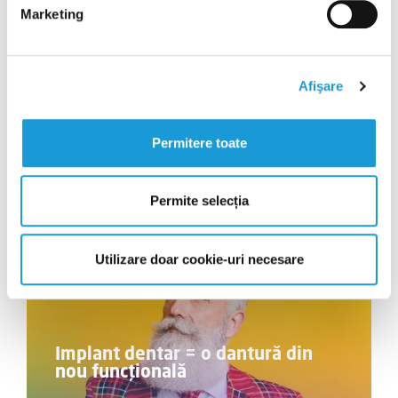
Marketing
Fațete dentare
Soluția fără durere pentru un zâmbet impecabil
Vezi detalii
Afişare
Permitere toate
Permite selecția
Utilizare doar cookie-uri necesare
Implant dentar = o dantură din
nou funcțională