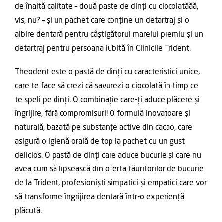
de înaltă calitate – două paste de dinți cu ciocolatăăă,
vis, nu? – și un pachet care conține un detartraj și o
albire dentară pentru câștigătorul marelui premiu și un
detartraj pentru persoana iubită în Clinicile Trident.
Theodent este o pastă de dinți cu caracteristici unice,
care te face să crezi că savurezi o ciocolată în timp ce
te speli pe dinți. O combinație care-ți aduce plăcere și
îngrijire, fără compromisuri! O formulă inovatoare și
naturală, bazată pe substanțe active din cacao, care
asigură o igienă orală de top la pachet cu un gust
delicios. O pastă de dinți care aduce bucurie și care nu
avea cum să lipsească din oferta făuritorilor de bucurie
de la Trident, profesioniști simpatici și empatici care vor
să transforme îngrijirea dentară într-o experiență
plăcută.