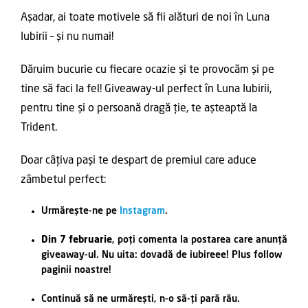
Așadar, ai toate motivele să fii alături de noi în Luna
Iubirii – și nu numai!
Dăruim bucurie cu fiecare ocazie și te provocăm și pe
tine să faci la fel! Giveaway-ul perfect în Luna Iubirii,
pentru tine și o persoană dragă ție, te așteaptă la
Trident.
Doar câțiva pași te despart de premiul care aduce
zâmbetul perfect:
Urmărește-ne pe
Instagram
.
Din 7 februarie
, poți comenta la postarea care anunță
giveaway-ul. Nu uita: dovadă de iubireee! Plus follow
paginii noastre!
Continuă să ne urmărești, n-o să-ți pară rău.