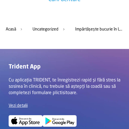
Acasă
Uncategorized
Împărtășește bucurie în Luna Iubirii! Descoperă giveaway-ul Trident și ia acasă zâmbetul perfect!
Trident App
Cu aplicația TRIDENT, te înregistrezi rapid și fără stres la
sosirea în clinică, nu trebuie să aștepți la coadă sau să
completezi formulare plictisitoare.
Vezi detalii