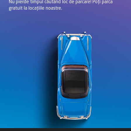
Nu pierde timpul căutând loc de parcare! Poți parca
gratuit la locațiile noastre.