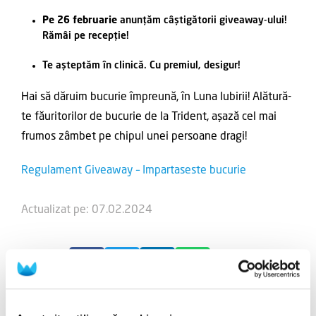
Pe 26 februarie
anunțăm câștigătorii giveaway-ului!
Rămâi pe recepție!
Te așteptăm în clinică. Cu premiul, desigur!
Hai să dăruim bucurie împreună, în Luna Iubirii! Alătură-
te făuritorilor de bucurie de la Trident, așază cel mai
frumos zâmbet pe chipul unei persoane dragi!
Regulament Giveaway – Impartaseste bucurie
Actualizat pe: 07.02.2024
Share pe:
Etichete: