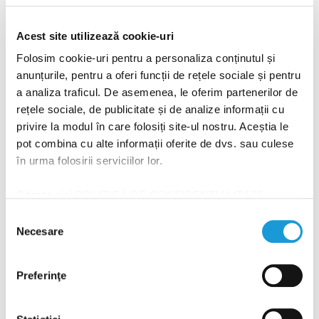
Durata tratamentului ortodontic variază semnificativ,
de la minimum 6 luni până la 2-3 ani sau chiar mai mult,
Acest site utilizează cookie-uri
în funcție de complexitatea cazului: alinierile ușoare
Folosim cookie-uri pentru a personaliza conținutul și
necesită mai puțin timp, în timp ce
malocluziile
severe
anunțurile, pentru a oferi funcții de rețele sociale și pentru
a analiza traficul. De asemenea, le oferim partenerilor de
implică purtarea aparatului pe perioade mai lungi.
rețele sociale, de publicitate și de analize informații cu
Factorii decisivi pentru stabilirea intervalului optim
privire la modul în care folosiți site-ul nostru. Aceștia le
sunt:
pot combina cu alte informații oferite de dvs. sau culese
în urma folosirii serviciilor lor.
gradul de înghesuire dentară;
problemele ocluzale;
Citește aici
POLITICA DE CONFIDENȚIALITATE
și
POLITICA DE UTILIZARE A COOKIE-URILOR
!
Selecția
vârsta pacientului;
Necesare
consimțământului
complianța la tratament;
tipul de dispozitiv utilizat.
Preferinţe
Perioada necesară corecției poate fi ajustată și pe