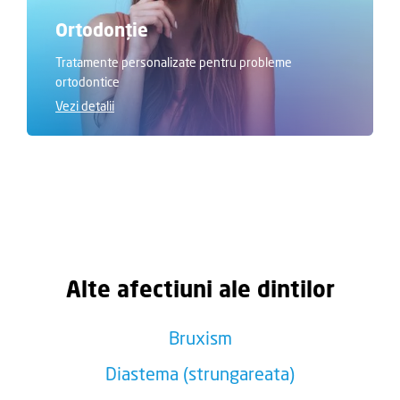
Ortodonție
Tratamente personalizate pentru probleme
ortodontice
Vezi detalii
Alte afectiuni ale dintilor
Bruxism
Diastema (strungareata)