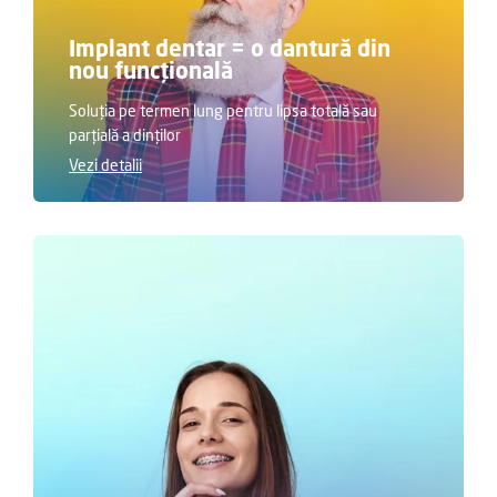
Implant dentar = o dantură din
nou funcțională
Soluția pe termen lung pentru lipsa totală sau
parțială a dinților
Vezi detalii