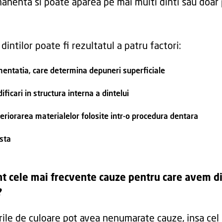
anenta si poate aparea pe mai multi dinti sau doar
 dintilor poate fi rezultatul a patru factori:
mentatia, care determina depuneri superficiale
ificari in structura interna a dintelui
eriorarea materialelor folosite intr-o procedura dentara
sta
nt cele mai frecvente cauze pentru care avem di
?
rile de culoare pot avea nenumarate cauze, insa cel