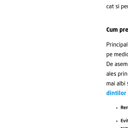
cat si pe
Cum pre
Principal
pe medic
De aseme
ales prin
mai albi 
dintilor
Ren
Evi