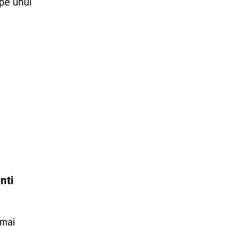
 pe unul
nti
 mai