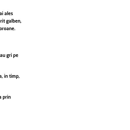
i ales
rit galben,
coroane.
au gri pe
, in timp,
a prin