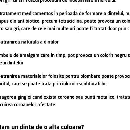
ori gri, ca si in cazul procedurii de indepartare a nervului.
tratament medicamentos in perioada de formare a dintelui, ma
pus din antibiotice, precum tetraciclina, poate provoca un colo
o sau gri, care de cele mai multe ori poate fi tratat doar prin 
atranirea naturala a dintilor
mbele de amalgam care in timp, pot provoca un colorit negru s
etii dintelui
atranirea materialelor folosite pentru plombare poate provoca
oritul, care se poate trata prin inlocuirea obturatiilor
ragerea gingiei cand exista coroane sau punti metalice, tratat
ocuirea coroanelor afectate
tam un dinte de o alta culoare?