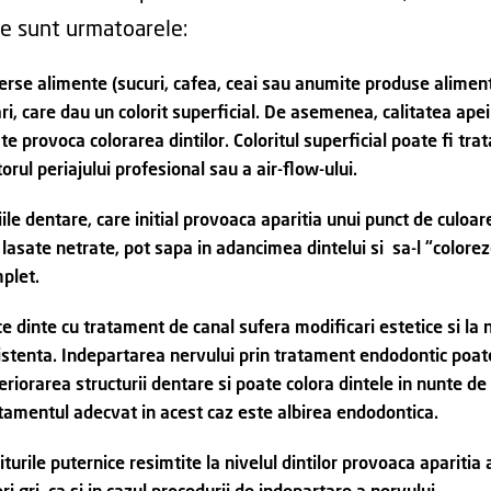
e sunt urmatoarele:
erse alimente (sucuri, cafea, ceai sau anumite produse alimen
ari, care dau un colorit superficial. De asemenea, calitatea ape
te provoca colorarea dintilor. Coloritul superficial poate fi trat
torul periajului profesional sau a air-flow-ului.
iile dentare, care initial provoaca aparitia unui punct de culoa
 lasate netrate, pot sapa in adancimea dintelui si sa-l “colore
plet.
ce dinte cu tratament de canal sufera modificari estetice si la 
istenta. Indepartarea nervului prin tratament endodontic poa
eriorarea structurii dentare si poate colora dintele in nunte de 
tamentul adecvat in acest caz este albirea endodontica.
iturile puternice resimtite la nivelul dintilor provoaca aparitia 