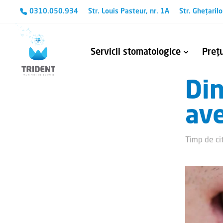
0310.050.934
Str. Louis Pasteur, nr. 1A
Str. Ghețarilo
Servicii stomatologice
Prețu
Din
Avem cunoștințele și aparatura necesară pentru a trata chiar și cele mai complexe probleme stomatologice.
Tehnologia CEREC – Protetică și estetică dentară
Refacerea tratame
Îndepărtarea fragmentelor me
ave
Timp de cit