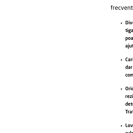
frecvent
Div
tig
poa
aju
Car
dar
com
Ori
rez
det
Tra
Lov