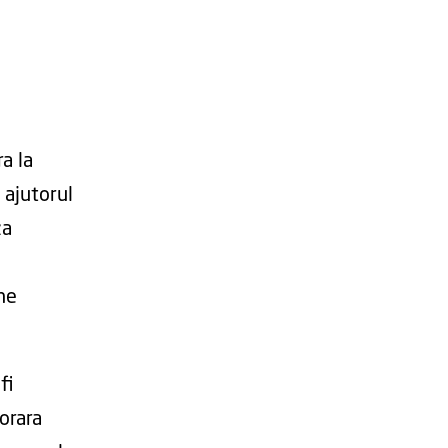
a la
 ajutorul
za
ne
fi
orara