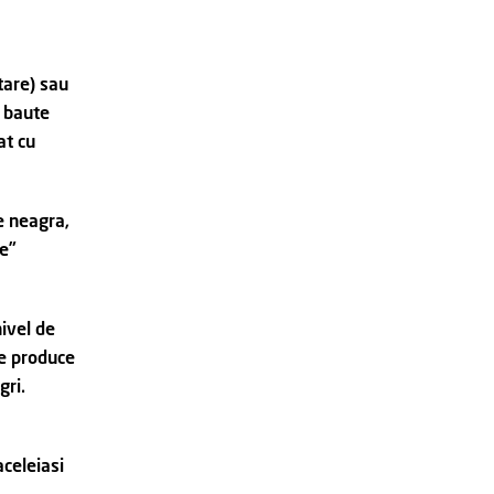
tare) sau
i baute
at cu
re neagra,
ze”
nivel de
te produce
gri.
aceleiasi