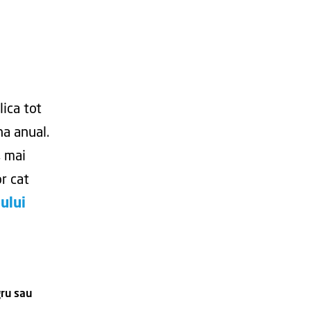
lica tot
na anual.
, mai
or cat
ului
gru sau