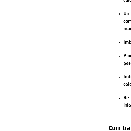
cul
Un 
com
mar
Imb
Plo
per
Imb
col
Ret
inl
Cum tra