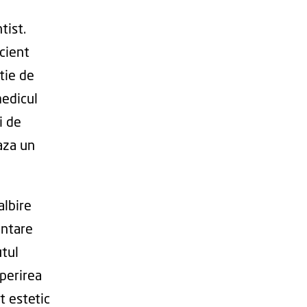
tist.
icient
tie de
medicul
i de
aza un
albire
entare
utul
operirea
t estetic