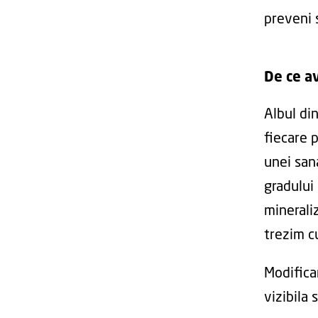
preveni 
De ce a
Albul din
fiecare 
unei san
gradului 
minerali
trezim cu
Modifica
vizibila