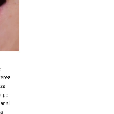
e
rerea
aza
i pe
ar si
 a