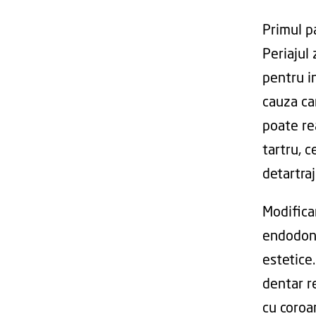
Primul pa
Periajul 
pentru in
cauza car
poate re
tartru, 
detartraj
Modifica
endodont
estetice
dentar re
cu coroa