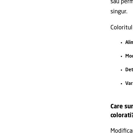
sau perm
singur.
Coloritul
Ali
Mod
Det
Var
Care su
colorati
Modifica