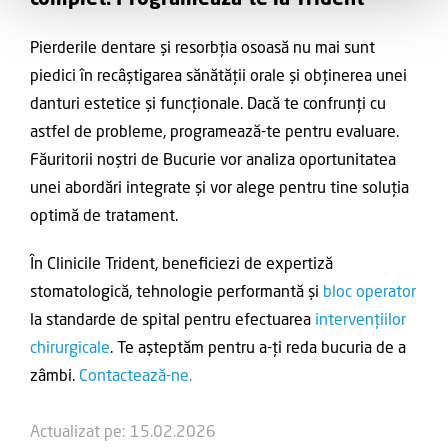
complet. Programează-te la Trident
Pierderile dentare și resorbția osoasă nu mai sunt
piedici în recâștigarea sănătății orale și obținerea unei
danturi estetice și funcționale. Dacă te confrunți cu
astfel de probleme, programează-te pentru evaluare.
Făuritorii noștri de Bucurie vor analiza oportunitatea
unei abordări integrate și vor alege pentru tine soluția
optimă de tratament.
În Clinicile Trident, beneficiezi de expertiză
stomatologică, tehnologie performantă și
bloc operator
la standarde de spital pentru efectuarea
intervențiilor
chirurgicale
. Te așteptăm pentru a-ți reda bucuria de a
zâmbi.
Contactează-ne.
Actualizat pe: 15.02.2026