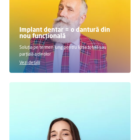
Implant dentar = o dantură din
nou funcțională
Soluția pe termen lung pentru lipsa totală sau
parțială a dinților
Vezi detalii