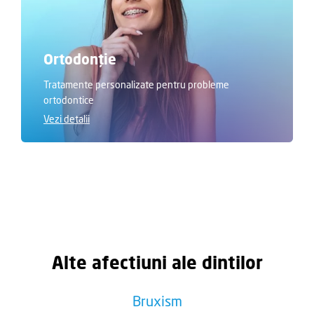
Ortodonție
Tratamente personalizate pentru probleme
ortodontice
Vezi detalii
Alte afectiuni ale dintilor
Bruxism