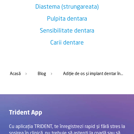
Diastema (strungareata)
Pulpita dentara
Sensibilitate dentara
Carii dentare
Acasă
Blog
Adiție de os și implant dentar în aceeași zi? Află în ce situații poți reduce durata tratamentului combinând cele două intervenții
Trident App
Cu aplicația TRIDENT, te înregistrezi rapid și fără stres la
sosirea în clinică, nu trebuie să aștepți la coadă sau să