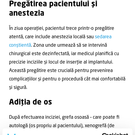
Pregătirea pacientului și
anestezia
În ziua operației, pacientul trece printr-o pregătire
atentă, care include anestezia locală sau
sedarea
conștientă
. Zona unde urmează să se intervină
chirurgical este dezinfectată, iar medicul planifică cu
precizie inciziile și locul de inserție al implantului.
Această pregătire este crucială pentru prevenirea
complicațiilor și pentru o procedură cât mai confortabilă
și sigură.
Adiția de os
După efectuarea inciziei, grefa osoasă – care poate fi
autologă (os propriu al pacientului), xenogrefă (de
origine animală) sau aloplastă (sintetică) – este