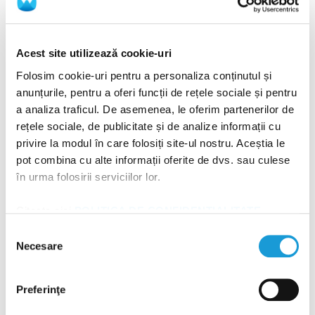
poziționată în zona cu deficit și stabilizată cu ajutorul
unei membrane resorbabile sau cu șuruburi speciale (în
Acest site utilizează cookie-uri
funcție de amploarea defectului), pentru a preveni
Folosim cookie-uri pentru a personaliza conținutul și
migrarea materialului. Gingia este apoi suturată etanș,
anunțurile, pentru a oferi funcții de rețele sociale și pentru
pentru a acoperi complet zona și a proteja grefa,
a analiza traficul. De asemenea, le oferim partenerilor de
facilitând astfel stabilitatea volumului osos.
rețele sociale, de publicitate și de analize informații cu
privire la modul în care folosiți site-ul nostru. Aceștia le
Inserarea implantului dentar
pot combina cu alte informații oferite de dvs. sau culese
în urma folosirii serviciilor lor.
După efectuarea adiției osoase, implantul poate fi
plasat în aceeași sesiune, dacă stabilitatea primară
Citește aici
POLITICA DE CONFIDENȚIALITATE
permite. Dispozitivul din titan este introdus în os, este
și
POLITICA DE UTILIZARE A COOKIE-URILOR
!
Selecția
Necesare
poziționat cu precizie pentru a respecta alinierea
consimțământului
dentară și unghiul funcțional optim și apoi este fixat. În
funcție de situație, se poate aplica un bont temporar
Preferinţe
(de vindecare) sau se suturează direct gingia.