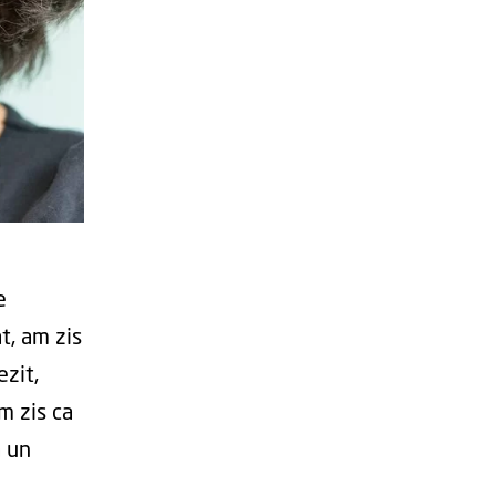
e
t, am zis
ezit,
m zis ca
a un