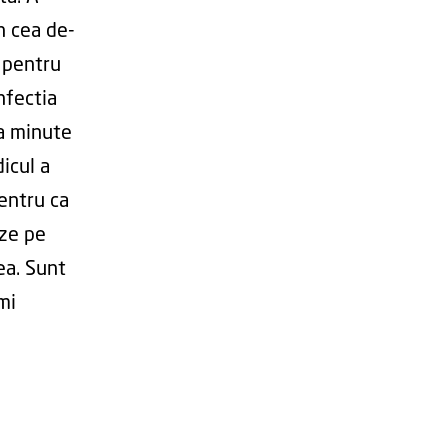
in cea de-
, pentru
nfectia
va minute
icul a
entru ca
eze pe
ea. Sunt
mi