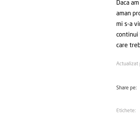
Daca am 
aman pro
mi s-a v
continui
care tre
Actualizat
Share pe:
Etichete: