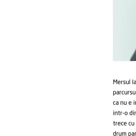
Mersul la
parcursu
ca nu e 
intr-o di
trece cu
drum pan