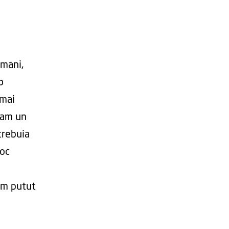
mani,
o
 mai
eam un
trebuia
loc
 am putut