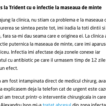
s la Trident cu o infectie la maseaua de minte
ajung la clinica, nu stiam ca problema e la maseaua 
rerea se simtea peste tot, imi iradia la toti dintii si
, fara sa-mi dau seama care e originea ei. La clinica
ectie puternica la maseaua de minte, care imi aparus
liceu. Infectia imi afectase deja zonele conexe iar
tul cu antibiotic pe care il urmasem timp de 12 zile
un efect.
ca am fost intampinata direct de medicul chirurg, ava
a explicasem deja la telefon cat de urgent este caz
zi am trecut printr-o interventie chirurgicala in care
 Alexandru Isop mi-a
tratat abcesul
din zona infecta