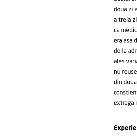
doua zi a
a treia z
ca medic
era asa 
de la adm
ales var
nu reuse
din doua
constien
extraga
Experie