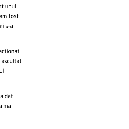
st unul
e am fost
mi s-a
ractionat
 ascultat
ul
 a dat
sa ma