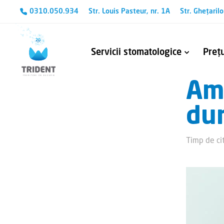
0310.050.934
Str. Louis Pasteur, nr. 1A
Str. Ghețarilo
Servicii stomatologice
Prețu
Am 
Avem cunoștințele și aparatura necesară pentru a trata chiar și cele mai complexe probleme stomatologice.
Tehnologia CEREC – Protetică și estetică dentară
Refacerea tratame
Îndepărtarea fragmentelor me
dur
Timp de cit