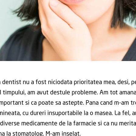
 dentist nu a fost niciodata prioritatea mea, desi, p
l timpului, am avut destule probleme. Am tot amana
important si ca poate sa astepte. Pana cand m-am tr
mineata, cu dureri insuportabile la o masea. La fel, a
 diverse medicamente de la farmacie si ca nu merit
a la stomatolog. M-am inselat.