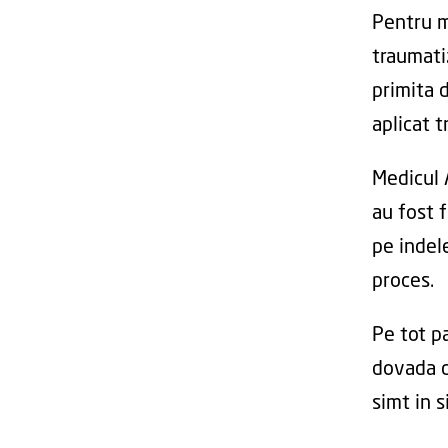
Pentru m
traumatiz
primita d
aplicat 
Medicul 
au fost 
pe indele
proces.
Pe tot pa
dovada d
simt in s