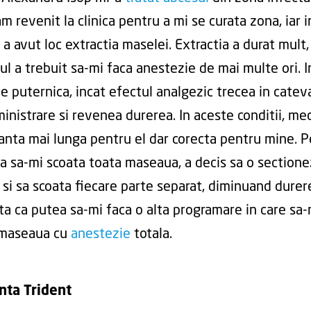
m revenit la clinica pentru a mi se curata zona, iar 
i a avut loc extractia maselei. Extractia a durat mult
ul a trebuit sa-mi faca anestezie de mai multe ori. I
de puternica, incat efectul analgezic trecea in cate
inistrare si revenea durerea. In aceste conditii, med
ianta mai lunga pentru el dar corecta pentru mine. P
a sa-mi scoata toata maseaua, a decis sa o section
 si sa scoata fiecare parte separat, diminuand durer
ta ca putea sa-mi faca o alta programare in care sa-
 maseaua cu
anestezie
totala.
nta Trident