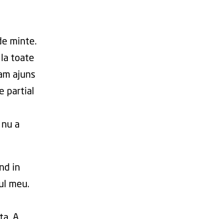
de minte.
 la toate
 am ajuns
e partial
 nu a
nd in
ul meu.
ta. A