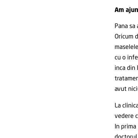
Am ajun
Pana sa 
Oricum du
maselele
cu o inf
inca din 
tratamen
avut nici
La clini
vedere c
In prima 
doctorul