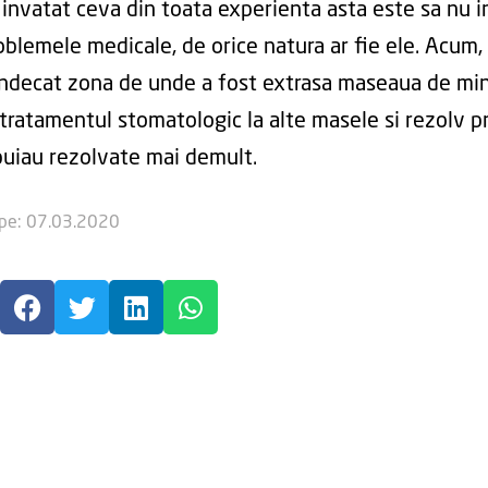
invatat ceva din toata experienta asta este sa nu i
blemele medicale, de orice natura ar fie ele. Acum,
indecat zona de unde a fost extrasa maseaua de min
 tratamentul stomatologic la alte masele si rezolv 
buiau rezolvate mai demult.
 pe: 07.03.2020