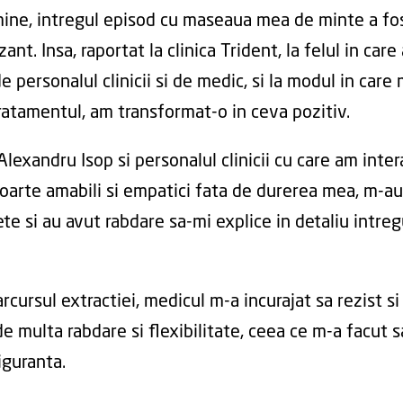
ine, intregul episod cu maseaua mea de minte a fo
ant. Insa, raportat la clinica Trident, la felul in car
e personalul clinicii si de medic, si la modul in care 
tratamentul, am transformat-o in ceva pozitiv.
Alexandru Isop si personalul clinicii cu care am inte
foarte amabili si empatici fata de durerea mea, m-au
te si au avut rabdare sa-mi explice in detaliu intreg
rcursul extractiei, medicul m-a incurajat sa rezist si
e multa rabdare si flexibilitate, ceea ce m-a facut 
iguranta.