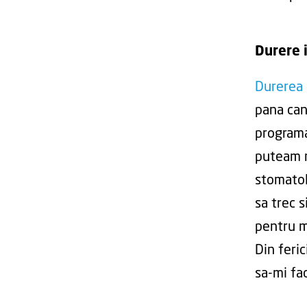
Durere i
Durerea 
pana cand
programa
puteam m
stomatol
sa trec s
pentru m
Din feri
sa-mi fa