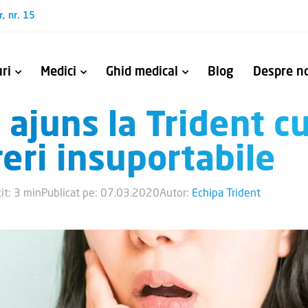
r, nr. 15
ri
Medici
Ghid medical
Blog
Despre no
ajuns la Trident c
ntului endodontic și închiderea perforațiilor
talice fracturate
Oferim fiecărui pacient serviciile de sănătate orală de care are nevoie.
Alătură-te Făuritoril
eri insuportabile
it: 3 min
Publicat pe: 07.03.2020
Autor:
Echipa Trident