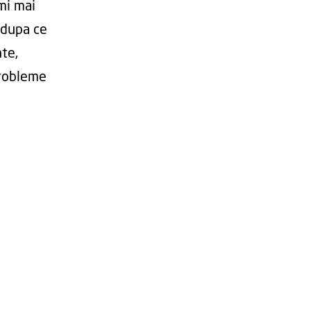
mi mai
 dupa ce
te,
probleme