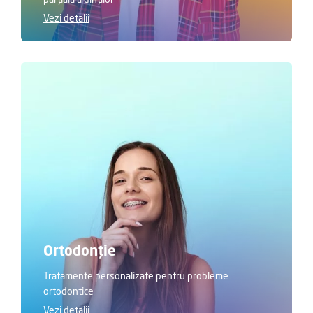
parțială a dinților
Vezi detalii
Ortodonție
Tratamente personalizate pentru probleme
ortodontice
Vezi detalii