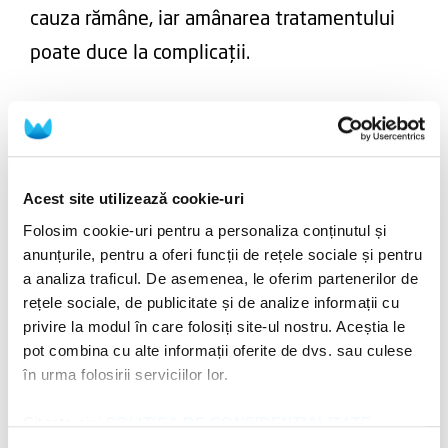
cauza rămâne, iar amânarea tratamentului
poate duce la complicații.
Când trebuie să mergi la urgență, chiar
dacă este noapte
Acest site utilizează cookie-uri
Există situații în care durerea de măsea nu mai poate fi
Folosim cookie-uri pentru a personaliza conținutul și
gestionată acasă și necesită intervenție medicală
anunțurile, pentru a oferi funcții de rețele sociale și pentru
imediată. Când este cazul să te îndrepți către unul din
a analiza traficul. De asemenea, le oferim partenerilor de
spitalele care oferă servicii stomatologice în regim de
rețele sociale, de publicitate și de analize informații cu
privire la modul în care folosiți site-ul nostru. Aceștia le
urgență?
pot combina cu alte informații oferite de dvs. sau culese
în urma folosirii serviciilor lor.
Durere intensă, insuportabilă, care nu
cedează deloc la analgezice.
Citește aici
POLITICA DE CONFIDENȚIALITATE
Umflarea vizibilă a gingiei, însoțită de
și
POLITICA DE UTILIZARE A COOKIE-URILOR
!