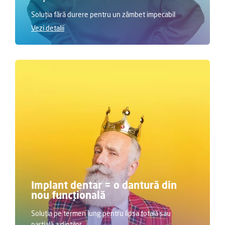
Soluția fără durere pentru un zâmbet impecabil
Vezi detalii
Implant dentar = o dantură din
nou funcțională
Soluția pe termen lung pentru lipsa totală sau