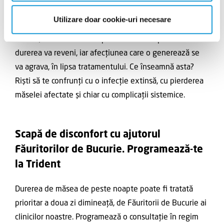
Există această tentație de a amâna vizita la clinică,
Utilizare doar cookie-uri necesare
dacă analgezicul a dat rezultate și dimineața durerea e
minoră, mai ales în cazul persoanelor ocupate. Însă
durerea va reveni, iar afecțiunea care o generează se
va agrava, în lipsa tratamentului. Ce înseamnă asta?
Riști să te confrunți cu o infecție extinsă, cu pierderea
măselei afectate și chiar cu complicații sistemice.
Scapă de disconfort cu ajutorul
Făuritorilor de Bucurie. Programează-te
la Trident
Durerea de măsea de peste noapte poate fi tratată
prioritar a doua zi dimineață, de Făuritorii de Bucurie ai
clinicilor noastre. Programează o consultație în regim