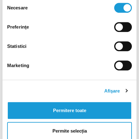
Selecția
Necesare
consimțământului
febră și/sau dificultăți la înghițire (indică o
infecție severă, care se poate extinde
Preferinţe
rapid).
Traumatisme la nivelul dinților sau
Statistici
maxilarului – acestea necesită evaluare
stomatologică de urgență, chiar dacă
Marketing
durerea resimțită nu este severă.
Afişare
Sfatul Făuritorilor de Bucurie
Permitere toate
Principala recomandare este să tratezi durerea de
măsea nocturnă ca pe un semnal de alarmă, nu ca pe un
Permite selecția
inconvenient temporar.