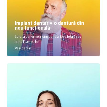
Implant dentar = o dantură din
nou funcțională
Soluția pe termen lung pentru lipsa totală sau
parțială a dinților
Vezi detalii