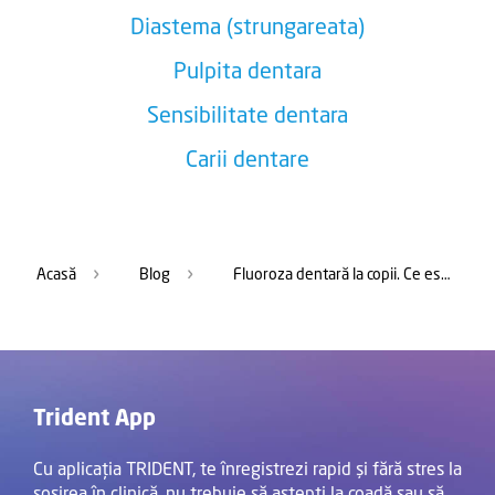
Diastema (strungareata)
Pulpita dentara
Sensibilitate dentara
Carii dentare
Acasă
Blog
Fluoroza dentară la copii. Ce este, cauze, simptome și tratament
Trident App
Cu aplicația TRIDENT, te înregistrezi rapid și fără stres la
sosirea în clinică, nu trebuie să aștepți la coadă sau să