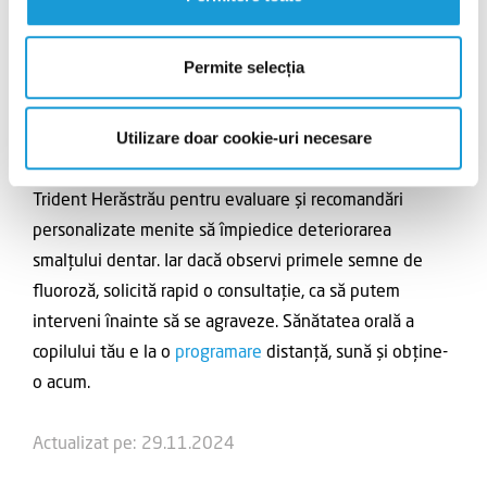
urmează sfaturile de îngrijire și reușesc să țină la
distanță problemele dentare și gingivale, putem
Permite selecția
declara: misiune îndeplinită!
Utilizare doar cookie-uri necesare
Hai să prevenim împreună fluoroza dentară la copii!
Vino cu cel mic la făuritorii de bucurie din echipa Clinicii
Trident Herăstrău pentru evaluare și recomandări
personalizate menite să împiedice deteriorarea
smalțului dentar. Iar dacă observi primele semne de
fluoroză, solicită rapid o consultație, ca să putem
interveni înainte să se agraveze. Sănătatea orală a
copilului tău e la o
programare
distanță, sună și obține-
o acum.
Actualizat pe: 29.11.2024