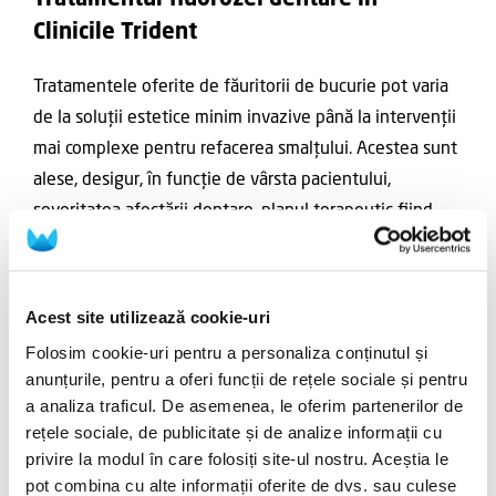
Clinicile Trident
Tratamentele oferite de făuritorii de bucurie pot varia
de la soluții estetice minim invazive până la intervenții
mai complexe pentru refacerea smalțului. Acestea sunt
alese, desigur, în funcție de vârsta pacientului,
severitatea afectării dentare, planul terapeutic fiind
personalizat în funcție de nevoile fiecăruia.
În cazurile avansate de fluoroză, poate fi necesară
Acest site utilizează cookie-uri
aplicarea de compozite estetice (
plombe
localizate) sau
Folosim cookie-uri pentru a personaliza conținutul și
de
fațete dentare
pentru a masca petele și pentru a
anunțurile, pentru a oferi funcții de rețele sociale și pentru
reface aspectul natural al smalțului. Aceste proceduri
a analiza traficul. De asemenea, le oferim partenerilor de
sunt realizate cu materiale moderne, care asigură
rețele sociale, de publicitate și de analize informații cu
durabilitate și sunt estetice.
privire la modul în care folosiți site-ul nostru. Aceștia le
pot combina cu alte informații oferite de dvs. sau culese