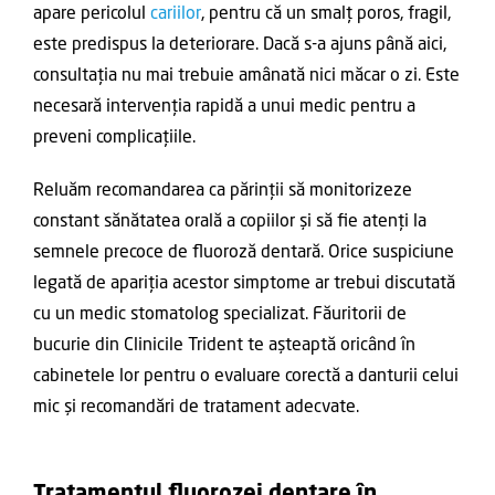
apare pericolul
cariilor
, pentru că un smalț poros, fragil,
este predispus la deteriorare. Dacă s-a ajuns până aici,
consultația nu mai trebuie amânată nici măcar o zi. Este
necesară intervenția rapidă a unui medic pentru a
preveni complicațiile.
Reluăm recomandarea ca părinții să monitorizeze
constant sănătatea orală a copiilor și să fie atenți la
semnele precoce de fluoroză dentară. Orice suspiciune
legată de apariția acestor simptome ar trebui discutată
cu un medic stomatolog specializat. Făuritorii de
bucurie din Clinicile Trident te așteaptă oricând în
cabinetele lor pentru o evaluare corectă a danturii celui
mic și recomandări de tratament adecvate.
Tratamentul fluorozei dentare în