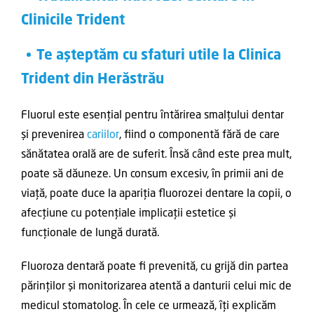
Clinicile Trident
Te așteptăm cu sfaturi utile la Clinica
Trident din Herăstrău
Fluorul este esențial pentru întărirea smalțului dentar
și prevenirea
cariilor
, fiind o componentă fără de care
sănătatea orală are de suferit. Însă când este prea mult,
poate să dăuneze. Un consum excesiv, în primii ani de
viață, poate duce la apariția fluorozei dentare la copii, o
afecțiune cu potențiale implicații estetice și
funcționale de lungă durată.
Fluoroza dentară poate fi prevenită, cu grijă din partea
părinților și monitorizarea atentă a danturii celui mic de
medicul stomatolog. În cele ce urmează, îți explicăm