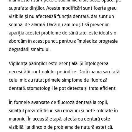
manifestări sunt petele sau liniile albicioase, opace, pe
suprafața dinților. Aceste modificări sunt foarte greu
vizibile și nu afectează funcția dentară, dar sunt un
semnal de alarmă. Dacă nu am reușit să prevenim
apariția acestei probleme de sănătate, este ideal s-o
abordăm în acest punct, pentru a împiedica progresie
degradării smalțului.
Vigilența părinților este esențială. Și înțelegerea
necesității controalelor periodice. Dacă mama sau tatăl
celui mic au ratat primele simptome de fluoroză
dentară, stomatologii le pot detecta și trata eficient.
În formele avansate de fluoroză dentară la copii,
smalțul prezintă fisuri sau eroziuni și pete colorate în
maroniu. În această etapă, afectarea dentară este
vizibilă. Iar dincolo de problema de natură estetică,